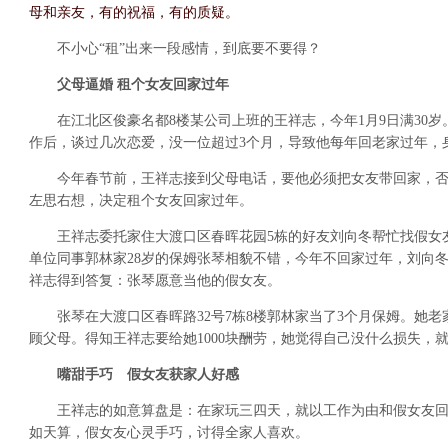
母和亲友，有的祝福，有的质疑。
不小心“租”出来一段感情，到底要不要得？
父母逼婚 租个女友回家过年
在江北区俊豪名都8楼某公司上班的王祥志，今年1月9日满30岁。
作后，谈过几次恋爱，没一位超过3个月，导致他每年回老家过年，
今年春节前，王祥志接到父母电话，要他必须把女友带回家，否
左思右想，决定租个女友回家过年。
王祥志委托家住大渡口区春晖花园5栋的好友刘向冬帮忙找假女
单位同事郭林家28岁的保姆张琴相貌不错，今年不回家过年，刘向冬
祥志得到答复：张琴愿意当他的假女友。
张琴在大渡口区春晖路32号7栋8楼郭林家当了3个月保姆。她老
顾父母。得知王祥志要给她1000块酬劳，她觉得自己没什么损失，
嘴甜手巧 假女友获家人好感
王祥志的如意算盘是：在家玩三四天，就以工作为由和假女友回市
如天算，假女友心灵手巧，讨得全家人喜欢。