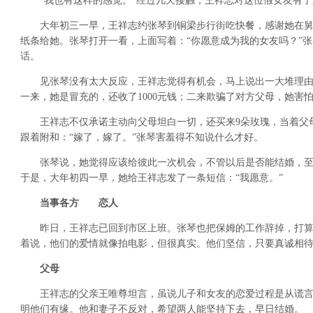
“我也有这样的感觉。”经过几天接触，王祥志对这位假女友有了
大年初三一早，王祥志约张琴到铜梁步行街吃快餐，感谢她在舅
纸条给她。张琴打开一看，上面写着：“你愿意成为我的女友吗？”
话。
见张琴没有太大反应，王祥志觉得有机会，马上说出一大堆理由
一来，她是冒充的，还收了1000元钱；二来欺骗了对方父母，她害
王祥志不仅承诺主动向父母坦白一切，还买来9朵玫瑰，当着父
跟着附和：“嫁了，嫁了。”张琴害羞得不知说什么才好。
张琴说，她觉得应该给彼此一次机会，不管以后是否能结婚，至
于是，大年初四一早，她给王祥志发了一条短信：“我愿意。”
当事各方 恋人
昨日，王祥志已回到市区上班。张琴也把保姆的工作辞掉，打算
着说，他们的爱情就像拍电影，但很真实。他们坚信，只要真诚相
父母
王祥志的父亲王唯尊坦言，虽说儿子和女友的恋爱过程是从谎言
明他们有缘。他和妻子不反对，希望两人能坚持下去，早日结婚。