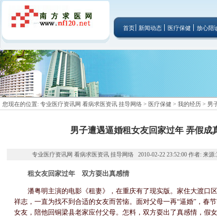
首页
新闻动态
医疗保健
放心陪
您现在的位置:
专业医疗资讯网 看病求医资讯 挂导网络
>
医疗保健
>
我的经历
> 
男子遭遇逼婚租女友回家过年 弄假成
专业医疗资讯网 看病求医资讯 挂导网络 2010-02-22 23:52:00 作者: 来
租女友回家过年 双方耍出真感情
潘粤明主演的电影《租妻》，在重庆有了现实版。家住大渡口区柏华
祥志，一直为找不到合适的女友而苦恼。面对父母一再“逼婚”，春节前
女友，陪他回铜梁县老家应付父母。怎料，双方耍出了真感情，假