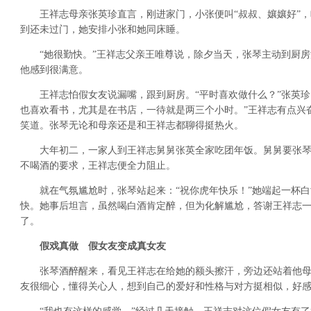
王祥志母亲张英珍直言，刚进家门，小张便叫“叔叔、孃孃好”，
到还未过门，她安排小张和她同床睡。
“她很勤快。”王祥志父亲王唯尊说，除夕当天，张琴主动到厨房
他感到很满意。
王祥志怕假女友说漏嘴，跟到厨房。“平时喜欢做什么？”张英珍问
也喜欢看书，尤其是在书店，一待就是两三个小时。”王祥志有点兴奋
笑道。张琴无论和母亲还是和王祥志都聊得挺热火。
大年初二，一家人到王祥志舅舅张英全家吃团年饭。舅舅要张琴
不喝酒的要求，王祥志便全力阻止。
就在气氛尴尬时，张琴站起来：“祝你虎年快乐！”她端起一杯白
快。她事后坦言，虽然喝白酒肯定醉，但为化解尴尬，答谢王祥志
了。
假戏真做 假女友变成真女友
张琴酒醉醒来，看见王祥志在给她的额头擦汗，旁边还站着他母
友很细心，懂得关心人，想到自己的爱好和性格与对方挺相似，好