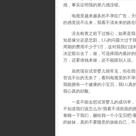
感，事实证明我的第六感没错。
电视里越来越多的不孕症广告，天哪
的感觉说不出来，我看不清未来的路在
没去检查之前下过狠心，如果是我一
知是缘分还是悲剧，LG的问题大过于
周期的费用不少于5万，这对我我们这
决定豁出去了，做，可选择国内最好的
万，还要借钱来做，还不能跟别人说。
虽然现在试管婴儿很常见，但在我们
苦说不出的无奈了，看到电视里的不孕
我能拥有一个健康的小宝贝，我LG真
我心真的好酸。
一直不能去想试管婴儿的成功率，一
不知道我们该怎么办!我看不清前面的
眷顾一下我们，赐给我一个小宝贝吧!
的妹妹，真的不要随意的放纵自己，不