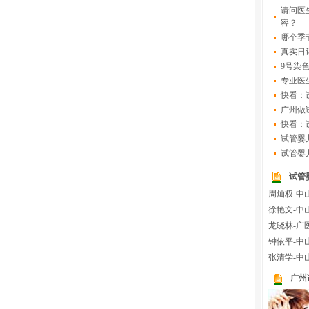
请问医
容？
哪个季
真实日
9号染
专业医
快看：
广州做
快看：
试管婴
试管婴
试管
周灿权-中
徐艳文-中
龙晓林-广
钟依平-中
张清学-中
广州