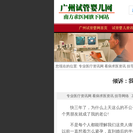
广州试管婴网首页
试管婴儿资
您现在的位置:
专业医疗资讯网 看病求医资讯 挂
倾诉：
专业医疗资讯网 看病求医资讯 挂导网络 2010-02-2
快三年了，为什么上天这么的不公平
个男朋友就成了我的老公!
不是每个人都能理解我们这类人痛苦
以前一直想着怎么避孕，直到婚后的半