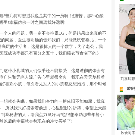
!曾几何时想过我也是其中的一员啊!很痛苦，那种心酸
哪里!幸福仿佛一时之间离我好远啊!
个人的问题，我一定不会拖累LG，但是结果出来真的不
我的问题，医生很明确的告知我们，只能做试管婴儿，一个
种底层的生活者，这是很惊人的一个数字，为了老公，我
医院成功率都只有百分之五十，我们缩衣节食省下的3
这种小县城的人们似乎还不能接受，这是透彻的体会有
症广告和无痛人流广告心里就很窝火，我现在天天梦想着
刘嘉玲想
的好喜欢小孩，每次看见别人的小孩都总想抱抱，那个时候
试管
想就会失眠，如果我们奋力的一搏依旧不能如愿，我真
路，所以我只好摸索着前进，心里默默的祈祷，希望上天能
看到我秘密的人，给我点力量好吗?也很想奉劝那些年龄小
然以后的幸福就会替现在的冲动买单了!
饮食对