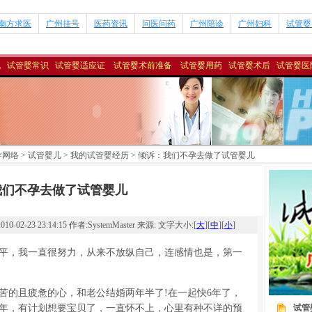
南方求医
广州挂号
医药资讯
问医问药
广州陪诊
广州妇科
试管婴
讯
试管婴常识
试管婴适应证
试管婴术前准备
试管婴用药
试管婴术后
试管婴
导网络
>
试管婴儿
>
我的试管婴经历
> 倾诉：我们不孕去做了试管婴儿
我们不孕去做了试管婴儿
3 23:14:15 作者:SystemMaster 来源: 文字大小:[
大
][
中
][
小
]
，我一直很努力，从来不放纵自己，连感情也是，第一
的且疲惫的心，和老公结婚两年半了!在一起快6年了，
年，有计划想要宝贝了，一直怀不上，心里有种不详的预
试管