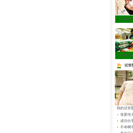
我意外做
减肥药西
试管
我的试管
母爱伟
成功分
不幸啊