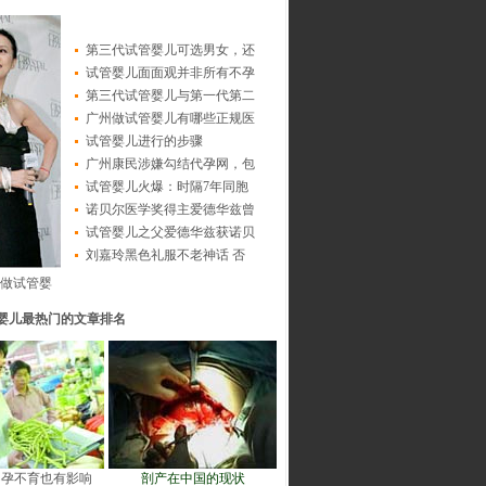
第三代试管婴儿可选男女，还
试管婴儿面面观并非所有不孕
第三代试管婴儿与第一代第二
广州做试管婴儿有哪些正规医
试管婴儿进行的步骤
广州康民涉嫌勾结代孕网，包
试管婴儿火爆：时隔7年同胞
诺贝尔医学奖得主爱德华兹曾
试管婴儿之父爱德华兹获诺贝
刘嘉玲黑色礼服不老神话 否
做试管婴
婴儿最热门的文章排名
不孕不育也有影响
剖产在中国的现状