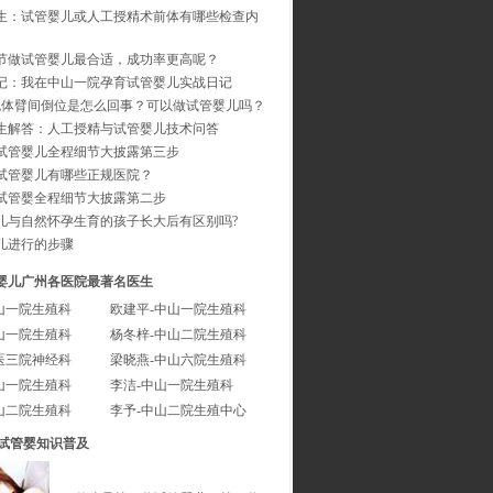
生：试管婴儿或人工授精术前体有哪些检查内
节做试管婴儿最合适，成功率更高呢？
记：我在中山一院孕育试管婴儿实战日记
色体臂间倒位是怎么回事？可以做试管婴儿吗？
生解答：人工授精与试管婴儿技术问答
试管婴儿全程细节大披露第三步
试管婴儿有哪些正规医院？
试管婴全程细节大披露第二步
儿与自然怀孕生育的孩子长大后有区别吗?
儿进行的步骤
婴儿广州各医院最著名医生
山一院生殖科
欧建平-中山一院生殖科
山一院生殖科
杨冬梓-中山二院生殖科
医三院神经科
梁晓燕-中山六院生殖科
山一院生殖科
李洁-中山一院生殖科
山二院生殖科
李予-中山二院生殖中心
试管婴知识普及