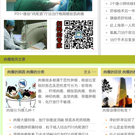
2个微小肺转移
肝移植术后一
PD1+微创“鸡尾酒”疗法治疗晚期横纹肌肉瘤
胰腺癌肝转移
赴上海第一人
氩氦刀治疗前
治疗手术后复
肉瘤相关文章
肉瘤的病因 肉瘤的分类
更多 >>
肉瘤的症状 肉瘤的
肉瘤很多都属于恶性肿瘤，根据位置
组织形态及恶性度可分为：软骨肉
瘤、、纤维肉瘤、横纹肌肉瘤、骨肉
瘤、神经肉瘤、血管肉瘤、骨髓肿瘤
等，化疗放疗不敏感…
肉瘤分为哪几种？
肉瘤该
哪些检查？
肉瘤大腿转移，放疗加微波消融 彻底杀死癌细胞
孕妇怀孕后得了
小细胞肺癌脑转移，粒子植入结合PD1鸡尾酒疗
什么是血管肉瘤
滑膜肉瘤氩氦刀冷冻消融治疗加PD1鸡尾酒疗法
什么叫做平滑肌