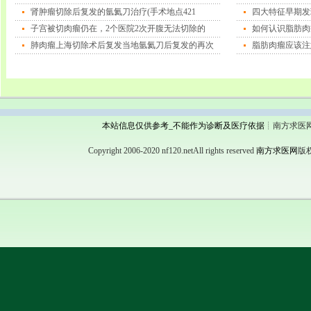
肾肿瘤切除后复发的氩氦刀治疗(手术地点421
四大特征早期发
子宫被切肉瘤仍在，2个医院2次开腹无法切除的
如何认识脂肪肉
肺肉瘤上海切除术后复发当地氩氦刀后复发的再次
脂肪肉瘤应该注
本站信息仅供参考_不能作为诊断及医疗依据
┊南方求医
Copyright 2006-2020 nf120.netAll rights reserved
南方求医网
版