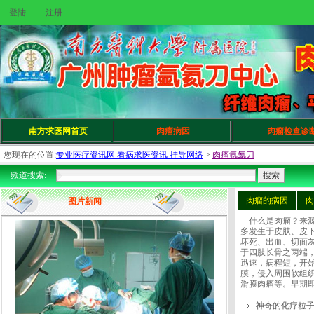
登陆
注册
南方求医网首页
肉瘤病因
肉瘤检查诊
您现在的位置:
专业医疗资讯网 看病求医资讯 挂导网络
>
肉瘤氩氦刀
频道搜索:
肉瘤的病因
肉
图片新闻
什么是肉瘤？来源于
多发生于皮肤、皮
坏死、出血、切面
于四肢长骨之两端
迅速，病程短，开
膜，侵入周围软组
滑膜肉瘤等。早期
神奇的化疗粒