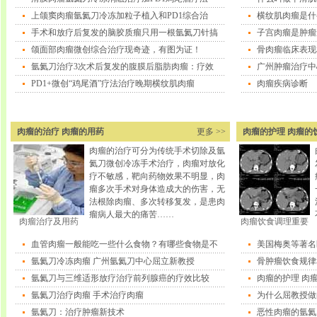
上颌窦肉瘤氩氦刀冷冻加粒子植入和PD1综合治
横纹肌肉瘤是什
手术和放疗后复发的脑胶质瘤只用一根氩氦刀针搞
子宫肉瘤是肿瘤
颌面部肉瘤微创综合治疗现奇迹，有图为证！
骨肉瘤临床表现
氩氦刀治疗3次术后复发的腹膜后脂肪肉瘤：疗效
广州肿瘤治疗中
PD1+微创“鸡尾酒”疗法治疗晚期横纹肌肉瘤
肉瘤疾病诊断
肉瘤的治疗 肉瘤的用药
更多 >>
肉瘤的护理 肉瘤的
肉瘤的治疗可分为传统手术切除及氩
氦刀微创冷冻手术治疗，肉瘤对放化
疗不敏感，靶向药物效果不明显，肉
瘤多次手术对身体造成大的伤害，无
法根除肉瘤、多次转移复发，是患肉
瘤病人最大的痛苦……
肉瘤治疗及用药
肉瘤饮食调理重要
血管肉瘤一般能吃一些什么食物？有哪些食物是不
美国梅奥等著名
氩氦刀冷冻肉瘤 广州氩氦刀中心屈立新教授
骨肿瘤饮食规律
氩氦刀与三维适形放疗治疗前列腺癌的疗效比较
肉瘤的护理 肉
氩氦刀治疗肉瘤 手术治疗肉瘤
为什么屈教授做
氩氦刀：治疗肿瘤新技术
恶性肉瘤的氩氦