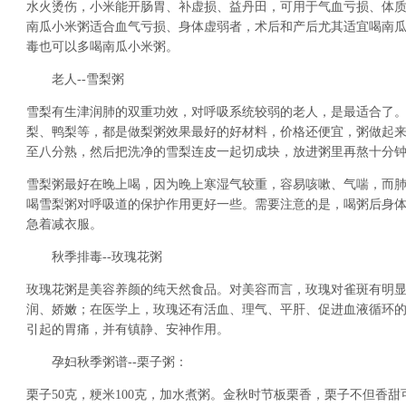
水火烫伤，小米能开肠胃、补虚损、益丹田，可用于气血亏损、体
南瓜小米粥适合血气亏损、身体虚弱者，术后和产后尤其适宜喝南
毒也可以多喝南瓜小米粥。
老人--雪梨粥
雪梨有生津润肺的双重功效，对呼吸系统较弱的老人，是最适合了
梨、鸭梨等，都是做梨粥效果最好的好材料，价格还便宜，粥做起
至八分熟，然后把洗净的雪梨连皮一起切成块，放进粥里再熬十分
雪梨粥最好在晚上喝，因为晚上寒湿气较重，容易咳嗽、气喘，而肺的
喝雪梨粥对呼吸道的保护作用更好一些。需要注意的是，喝粥后身
急着减衣服。
秋季排毒--玫瑰花粥
玫瑰花粥是美容养颜的纯天然食品。对美容而言，玫瑰对雀斑有明
润、娇嫩；在医学上，玫瑰还有活血、理气、平肝、促进血液循环
引起的胃痛，并有镇静、安神作用。
孕妇秋季粥谱--栗子粥：
栗子50克，粳米100克，加水煮粥。金秋时节板栗香，栗子不但香