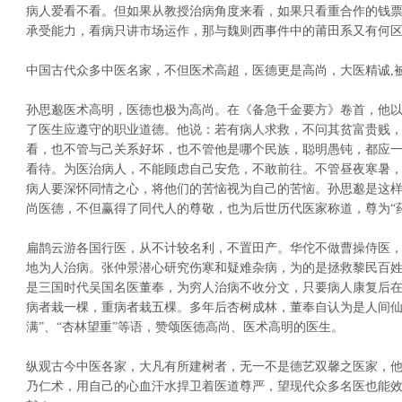
病人爱看不看。但如果从教授治病角度来看，如果只看重合作的钱
承受能力，看病只讲市场运作，那与魏则西事件中的莆田系又有何
中国古代众多中医名家，不但医术高超，医德更是高尚，大医精诚,
孙思邈医术高明，医德也极为高尚。在《备急千金要方》卷首，他
了医生应遵守的职业道德。他说：若有病人求救，不问其贫富贵贱
看，也不管与己关系好坏，也不管他是哪个民族，聪明愚钝，都应
看待。为医治病人，不能顾虑自己安危，不敢前往。不管昼夜寒暑
病人要深怀同情之心，将他们的苦恼视为自己的苦恼。孙思邈是这
尚医德，不但赢得了同代人的尊敬，也为后世历代医家称道，尊为“
扁鹊云游各国行医，从不计较名利，不置田产。华佗不做曹操侍医
地为人治病。张仲景潜心研究伤寒和疑难杂病，为的是拯救黎民百
是三国时代吴国名医董奉，为穷人治病不收分文，只要病人康复后
病者栽一棵，重病者栽五棵。多年后杏树成林，董奉自认为是人间仙
满”、“杏林望重”等语，赞颂医德高尚、医术高明的医生。
纵观古今中医各家，大凡有所建树者，无一不是德艺双馨之医家，
乃仁术，用自己的心血汗水捍卫着医道尊严，望现代众多名医也能