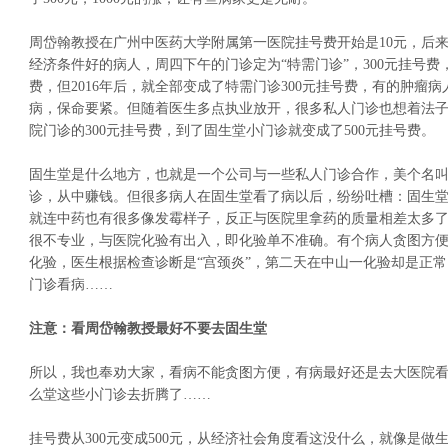
周岱翰教授在广州中医药大学附属第一医院挂号费开始是10元，后来
经济条件好的病人，周四下午的门诊定为“特需门诊”，300元挂号费
费，但2016年后，就全部变成了特需门诊300元挂号费，有的肿瘤
病，保命要紧。但随着医生多点执业放开，很多私人门诊也想着法
院门诊的300元挂号费，到了固生堂小门诊就变成了500元挂号费。
固生堂是什么地方，也就是一个公司与一些私人门诊合作，美个名叫
诊，从中赚钱。但很多病人在固生堂看了病以后，纷纷吐槽：固生
就连中药也有很多像发霉样子，反正与医院里拿药的质量相差太多
很不专业，与医院化验有出入，即化验单不准确。有个病人贪图方
化验，医生根据检查诊断是“宫颈炎”，第二天在中山一化验却是正
门诊看病……
注意：看周岱翰教授最好不要去固生堂
所以，我也奉劝大家，看病不能贪图方便，有病最好还是去大医院
么堂这些小门诊去折腾了……
挂号费从300元变成500元，从经济社会角度看这没什么，就像是做