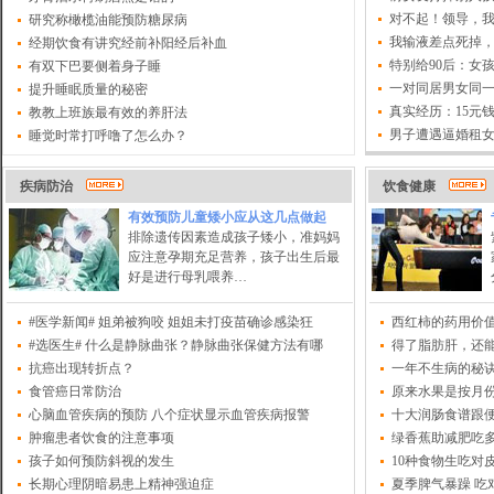
对不起！领导，
研究称橄榄油能预防糖尿病
我输液差点死掉
经期饮食有讲究经前补阳经后补血
特别给90后：女
有双下巴要侧着身子睡
一对同居男女同
提升睡眠质量的秘密
真实经历：15元
教教上班族最有效的养肝法
男子遭遇逼婚租女
睡觉时常打呼噜了怎么办？
疾病防治
饮食健康
有效预防儿童矮小应从这几点做起
排除遗传因素造成孩子矮小，准妈妈
应注意孕期充足营养，孩子出生后最
好是进行母乳喂养…
#医学新闻# 姐弟被狗咬 姐姐未打疫苗确诊感染狂
西红柿的药用价
#选医生# 什么是静脉曲张？静脉曲张保健方法有哪
得了脂肪肝，还
抗癌出现转折点？
一年不生病的秘
食管癌日常防治
原来水果是按月
心脑血管疾病的预防 八个症状显示血管疾病报警
十大润肠食谱跟
肿瘤患者饮食的注意事项
绿香蕉助减肥吃
孩子如何预防斜视的发生
10种食物生吃对
长期心理阴暗易患上精神强迫症
夏季脾气暴躁 吃