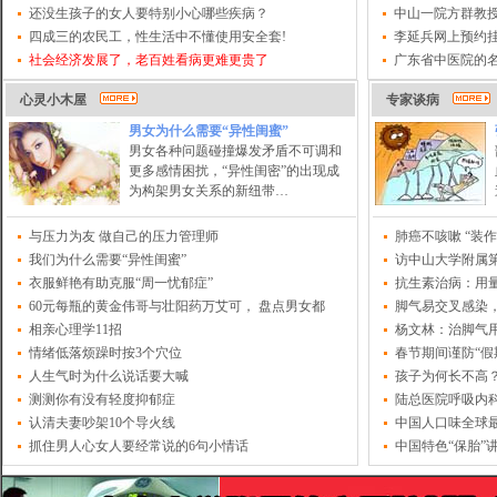
还没生孩子的女人要特别小心哪些疾病？
中山一院方群教授
四成三的农民工，性生活中不懂使用安全套!
李延兵网上预约挂
社会经济发展了，老百姓看病更难更贵了
广东省中医院的
心灵小木屋
专家谈病
男女为什么需要“异性闺蜜”
男女各种问题碰撞爆发矛盾不可调和
更多感情困扰，“异性闺密”的出现成
为构架男女关系的新纽带…
与压力为友 做自己的压力管理师
肺癌不咳嗽 “装
我们为什么需要“异性闺蜜”
访中山大学附属
衣服鲜艳有助克服“周一忧郁症”
抗生素治病：用
60元每瓶的黄金伟哥与壮阳药万艾可， 盘点男女都
脚气易交叉感染
相亲心理学11招
杨文林：治脚气
情绪低落烦躁时按3个穴位
春节期间谨防“假
人生气时为什么说话要大喊
孩子为何长不高？
测测你有没有轻度抑郁症
陆总医院呼吸内
认清夫妻吵架10个导火线
中国人口味全球
抓住男人心女人要经常说的6句小情话
中国特色“保胎”