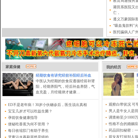
教育局通报男
莆田系医院又
亡，
遵义万豪国际
“吸血鬼饮料”火
医托骗病人广
家庭保健
我的经历
经期饮食有讲究经前补阳经后补血
中医认为经期的饮食应遵循经前补肾
阳，经期养阳气，经后补血养阴，气
血充盈，月经规律才健康…
观察白带状况 可
ED不是老年病！30岁小伙确诊后，医生说出真相
男人是牛女人是田
宝宝几岁才可以吃益生菌？
调查称至少100
孕前饮食健康指导
性格不合的婚姻
便秘吃香蕉为何不管用 ？
药品回扣秘密：一
每日收缩肛门有助于养生
前女友打掉别人
牙膏沾水再刷居然是错的