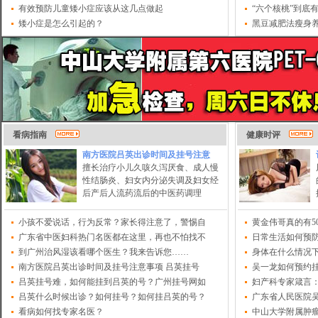
有效预防儿童矮小症应该从这几点做起
“六个核桃”到底
矮小症是怎么引起的？
黑豆减肥法瘦身
看病指南
健康时评
南方医院吕英出诊时间及挂号注意
擅长治疗小儿久咳久泻厌食、成人慢
性结肠炎、妇女内分泌失调及妇女经
后产后人流药流后的中医药调理
小孩不爱说话，行为反常？家长得注意了，警惕自
黄金伟哥真的有5
广东省中医妇科热门名医都在这里，再也不怕找不
日常生活如何预
到广州治风湿该看哪个医生？我来告诉您……
身体在什么情况下需
南方医院吕英出诊时间及挂号注意事项 吕英挂号
吴一龙如何预约
吕英挂号难，如何能挂到吕英的号？广州挂号网如
妇产科专家箴言
吕英什么时候出诊？如何挂号？如何挂吕英的号？
广东省人民医院吴
看病如何找专家名医？
中山大学附属肿