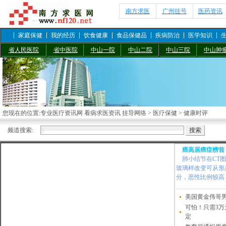
南方求医
广州挂号
医药资讯
家庭保健
我的经历
饮食健康
食品保健品
疾病防治
医学知识
省人民医院
省中医院
中山一院
中山二院
中山三院
中山肿
您现在的位置:
专业医疗资讯网 看病求医资讯 挂导网络
>
医疗保健
>
健康时评
频道搜索:
癌高居癌症榜首 
肺小结节在CT
玻璃样改变可从形
分，恶性比例较高
美国黄金伟哥
可怕！只需3
定